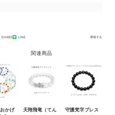
SHARE
LINE
通報する
関連商品
摩おかげ
天翔飛竜（てん
守護梵字ブレス