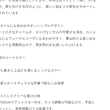
ます。心を落ち着けたいときや、特別なお守りとして身につける
め。満ち欠けする月のように、新しい始まりや変化をサポートし
されています。
スタイルにも合わせやすいシンプルデザイン
ドと小さなチャームが、さりげなく大人の可愛さを演出。カジュ
ルにもフォーマルコーデにも合わせやすく、重ね付けも楽しめま
ックスな雰囲気なので、男女問わずお使いいただけます。
2色のコードカラー
 落ち着きと上品さを感じるシックなカラー
… 柔らかくナチュラルな印象で肌なじみ抜群
でストレスフリーな着け心地
約20cmでアジャスター付き。サイズ調整が可能なので、手首に
ィットし、長時間着けても快適です。