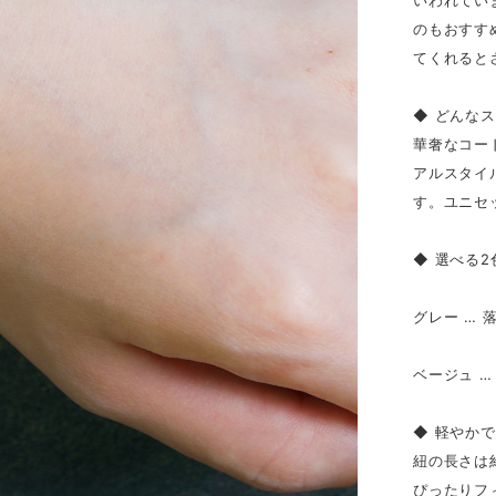
いわれてい
のもおすす
てくれると
◆ どんな
華奢なコー
アルスタイ
す。ユニセ
◆ 選べる
グレー …
ベージュ 
◆ 軽やか
紐の長さは
ぴったりフ