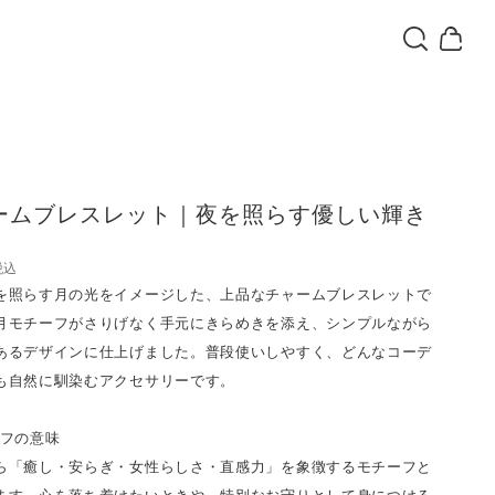
ームブレスレット｜夜を照らす優しい輝き
税込
を照らす月の光をイメージした、上品なチャームブレスレットで
月モチーフがさりげなく手元にきらめきを添え、シンプルながら
あるデザインに仕上げました。普段使いしやすく、どんなコーデ
も自然に馴染むアクセサリーです。
ーフの意味
ら「癒し・安らぎ・女性らしさ・直感力」を象徴するモチーフと