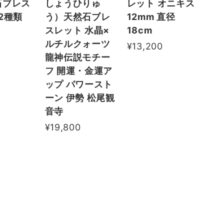
石ブレス
しょうひりゅ
レット オニキス
12種類
う）天然石ブレ
12mm 直径
スレット 水晶×
18cm
ルチルクォーツ
¥13,200
龍神伝説モチー
フ 開運・金運ア
ップ パワースト
ーン 伊勢 松尾観
音寺
¥19,800